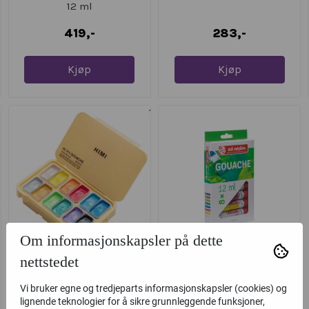
12 ml
419,-
283,-
Kjøp
Kjøp
Om informasjonskapsler på dette
nettstedet
HIMI Twin Cup Gouache
Art Creation Gouache, 8 x
Sett 12stk, Metallic
12 ml
Vi bruker egne og tredjeparts informasjonskapsler (cookies) og
lignende teknologier for å sikre grunnleggende funksjoner,