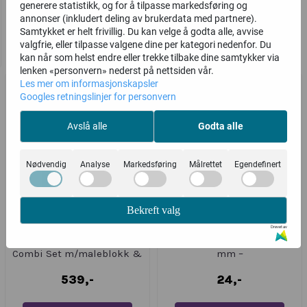
179,-
179,-
generere statistikk, og for å tilpasse markedsføring og
annonser (inkludert deling av brukerdata med partnere).
Samtykket er helt frivillig. Du kan velge å godta alle, avvise
Kjøp
Kjøp
valgfrie, eller tilpasse valgene dine per kategori nedenfor. Du
kan når som helst endre eller trekke tilbake dine samtykker via
lenken «personvern» nederst på nettsiden vår.
Les mer om informasjonskapsler
Googles retningslinjer for personvern
Avslå alle
Godta alle
Nødvendig
Analyse
Markedsføring
Målrettet
Egendefinert
Bekreft valg
Drevet av
Art Creation Gouache
Koh-i-noor Tegnestubb Ø12
Combi Set m/maleblokk &
mm –
...
539,-
24,-