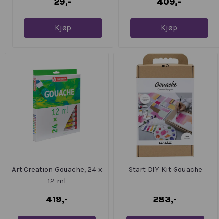
29,-
409,-
Kjøp
Kjøp
Art Creation Gouache, 24 x
Start DIY Kit Gouache
12 ml
419,-
283,-