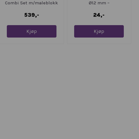
Combi Set m/maleblokk
Ø12 mm –
& ...
539,-
24,-
Kjøp
Kjøp