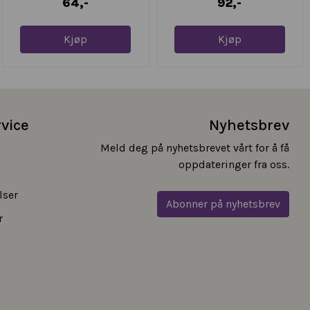
64,-
92,-
Kjøp
Kjøp
vice
Nyhetsbrev
Meld deg på nyhetsbrevet vårt for å få
oppdateringer fra oss.
lser
Abonner på nyhetsbrev
r