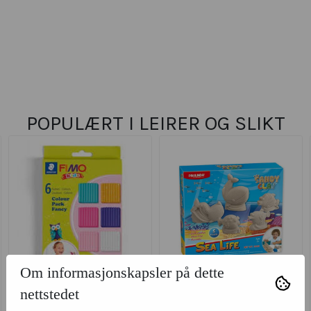
POPULÆRT I
LEIRER OG SLIKT
Om informasjonskapsler på dette
nettstedet
FIMO Kids suppl. farger
Sandy Clay - Livet i havet