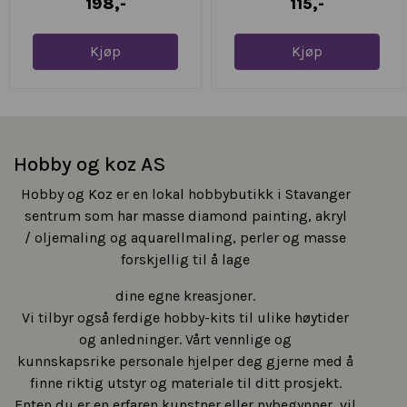
198,-
115,-
Kjøp
Kjøp
Hobby og koz AS
Hobby og Koz er en lokal hobbybutikk i Stavanger
sentrum som har masse diamond painting, akryl
/ oljemaling og aquarellmaling, perler og masse
forskjellig til å lage
dine egne kreasjoner.
Vi tilbyr også ferdige hobby-kits til ulike høytider
og anledninger. Vårt vennlige og
kunnskapsrike personale hjelper deg gjerne med å
finne riktig utstyr og materiale til ditt prosjekt.
Enten du er en erfaren kunstner eller nybegynner, vil