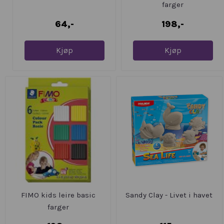
farger
64,-
198,-
Kjøp
Kjøp
FIMO kids leire basic
Sandy Clay - Livet i havet
farger