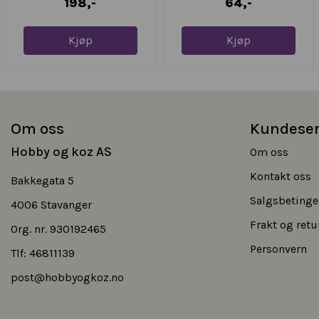
198,-
64,-
Kjøp
Kjøp
Om oss
Kundeser
Hobby og koz AS
Om oss
Kontakt oss
Bakkegata 5
Salgsbetinge
4006 Stavanger
Frakt og retu
Org. nr. 930192465
Personvern
Tlf:
46811139
post@hobbyogkoz.no