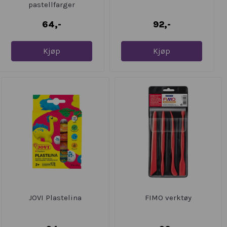
pastellfarger
64,-
92,-
Kjøp
Kjøp
JOVI Plastelina
FIMO verktøy