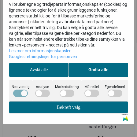
Vi bruker egne og tredjeparts informasjonskapsler (cookies) og
lignende teknologier for å sikre grunnleggende funksjoner,
198,-
115,-
generere statistikk, og for å tilpasse markedsføring og
annonser (inkludert deling av brukerdata med partnere).
Samtykket er helt frivillig. Du kan velge å godta alle, avvise
Kjøp
Kjøp
valgfrie, eller tilpasse valgene dine per kategori nedenfor. Du
kan når som helst endre eller trekke tilbake dine samtykker via
lenken «personvern» nederst på nettsiden vår.
Les mer om informasjonskapsler
Googles retningslinjer for personvern
Avslå alle
Godta alle
Nødvendig
Analyse
Markedsføring
Målrettet
Egendefinert
Bekreft valg
Drevet av
FIMO Kids suppl. farger
JOVI Plastelina
pastellfarger