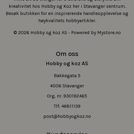
kreativitet hos Hobby og Koz her i Stavanger sentrum.
Besøk butikken for en inspirerende handleopplevelse og
høykvalitets hobbyartikler.
© 2026 Hobby og koz AS - Powered by
Mystore.no
Om oss
Hobby og koz AS
Bakkegata 5
4006 Stavanger
Org. nr. 930192465
Tlf:
46811139
post@hobbyogkoz.no