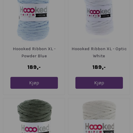
Hoooked Ribbon XL -
Hoooked Ribbon XL - Optic
Powder Blue
White
189,-
189,-
Kjøp
Kjøp