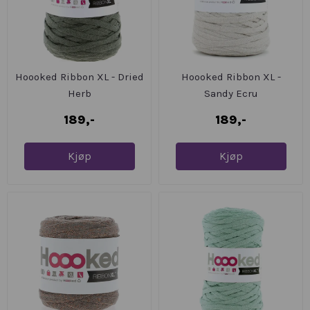
Hoooked Ribbon XL - Dried
Hoooked Ribbon XL -
Herb
Sandy Ecru
189,-
189,-
Kjøp
Kjøp