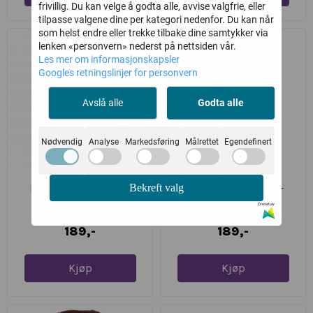
frivillig. Du kan velge å godta alle, avvise valgfrie, eller
tilpasse valgene dine per kategori nedenfor. Du kan når
som helst endre eller trekke tilbake dine samtykker via
lenken «personvern» nederst på nettsiden vår.
Les mer om informasjonskapsler
Googles retningslinjer for personvern
Avslå alle
Godta alle
Nødvendig
Analyse
Markedsføring
Målrettet
Egendefinert
Bekreft valg
Hoooked Ribbon XL -
Hoooked Ribbon XL -
Imperial Blue
Bubblegum
Drevet av
189,-
189,-
Kjøp
Kjøp