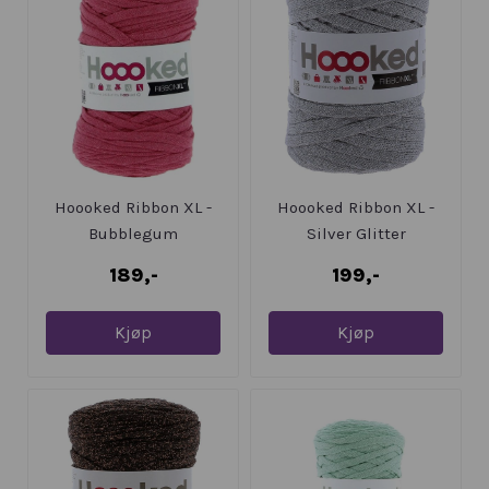
Hoooked Ribbon XL -
Hoooked Ribbon XL -
Bubblegum
Silver Glitter
189,-
199,-
Kjøp
Kjøp