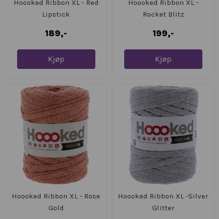
Hoooked Ribbon XL - Red
Hoooked Ribbon XL -
Lipstick
Rocket Blitz
189,-
199,-
Kjøp
Kjøp
Hoooked Ribbon XL - Rose
Hoooked Ribbon XL -Silver
Gold
Glitter