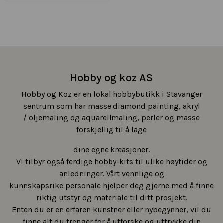
Hobby og koz AS
Hobby og Koz er en lokal hobbybutikk i Stavanger
sentrum som har masse diamond painting, akryl
/ oljemaling og aquarellmaling, perler og masse
forskjellig til å lage
dine egne kreasjoner.
Vi tilbyr også ferdige hobby-kits til ulike høytider og
anledninger. Vårt vennlige og
kunnskapsrike personale hjelper deg gjerne med å finne
riktig utstyr og materiale til ditt prosjekt.
Enten du er en erfaren kunstner eller nybegynner, vil du
finne alt du trenger for å utforske og uttrykke din