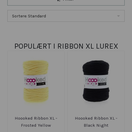
Sortere: Standard
POPULÆRT I
RIBBON XL LUREX
Hoooked Ribbon XL -
Hoooked Ribbon XL -
Frosted Yellow
Black Night