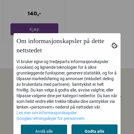
140,-
Kjøp
Om informasjonskapsler på dette
nettstedet
Vi bruker egne og tredjeparts informasjonskapsler
(cookies) og lignende teknologier for å sikre
grunnleggende funksjoner, generere statistikk, og for å
tilpasse markedsføring og annonser (inkludert deling
av brukerdata med partnere). Samtykket er helt
Hobby og koz AS
frivillig. Du kan velge å godta alle, avvise valgfrie, eller
tilpasse valgene dine per kategori nedenfor. Du kan når
Hobby og Koz er en lokal hobbybutikk i Stavanger
som helst endre eller trekke tilbake dine samtykker via
sentrum som har masse diamond painting, akryl
lenken «personvern» nederst på nettsiden vår.
/ oljemaling og aquarellmaling, perler og masse
Les mer om informasjonskapsler
forskjellig til å lage
Googles retningslinjer for personvern
dine egne kreasjoner.
Avslå alle
Godta alle