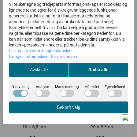
Clutchramme 30 x 8,5 cm
Clutchramme 20 x 8,5 cm
Vi bruker egne og tredjeparts informasjonskapsler (cookies) og
lignende teknologier for å sikre grunnleggende funksjoner,
149,-
109,-
generere statistikk, og for å tilpasse markedsføring og
annonser (inkludert deling av brukerdata med partnere).
Samtykket er helt frivillig. Du kan velge å godta alle, avvise
Kjøp
Kjøp
valgfrie, eller tilpasse valgene dine per kategori nedenfor. Du
kan når som helst endre eller trekke tilbake dine samtykker via
lenken «personvern» nederst på nettsiden vår.
Les mer om informasjonskapsler
Googles retningslinjer for personvern
Avslå alle
Godta alle
Nødvendig
Analyse
Markedsføring
Målrettet
Egendefinert
Bekreft valg
Drevet av
Veskebøyle / Clutchramme
Veskebøyle / Clutchramme
16 x 8,5 cm
20 x 8,5 cm