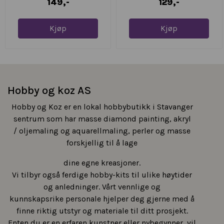
149,-
129,-
Kjøp
Kjøp
Hobby og koz AS
Hobby og Koz er en lokal hobbybutikk i Stavanger
sentrum som har masse diamond painting, akryl
/ oljemaling og aquarellmaling, perler og masse
forskjellig til å lage
dine egne kreasjoner.
Vi tilbyr også ferdige hobby-kits til ulike høytider
og anledninger. Vårt vennlige og
kunnskapsrike personale hjelper deg gjerne med å
finne riktig utstyr og materiale til ditt prosjekt.
Enten du er en erfaren kunstner eller nybegynner, vil