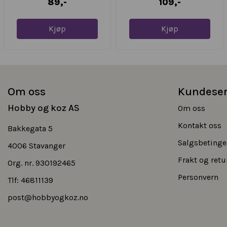
89,-
109,-
Kjøp
Kjøp
Om oss
Kundeser
Hobby og koz AS
Om oss
Kontakt oss
Bakkegata 5
Salgsbetinge
4006 Stavanger
Frakt og retu
Org. nr. 930192465
Personvern
Tlf:
46811139
post@hobbyogkoz.no