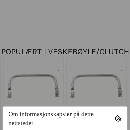
POPULÆRT I
VESKEBØYLE/CLUTCH
Om informasjonskapsler på dette
nettstedet
Veskebøyle /
Veskebøyle /