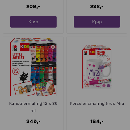
209,-
292,-
Kjøp
Kjøp
Kunstnermaling 12 x 36
Porselensmaling krus Mia
ml
349,-
184,-