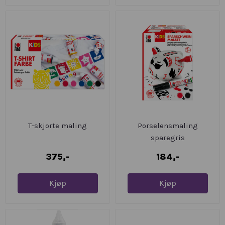
T-skjorte maling
Porselensmaling
sparegris
375,-
184,-
Kjøp
Kjøp