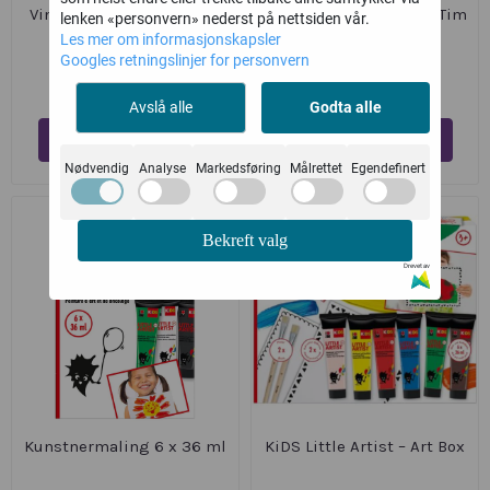
Vindusmaling - Dinosaur
Porselensmaling krus Tim
lenken «personvern» nederst på nettsiden vår.
Les mer om informasjonskapsler
Googles retningslinjer for personvern
349,-
184,-
Avslå alle
Godta alle
Kjøp
Kjøp
Nødvendig
Analyse
Markedsføring
Målrettet
Egendefinert
Bekreft valg
Drevet av
Kunstnermaling 6 x 36 ml
KiDS Little Artist – Art Box