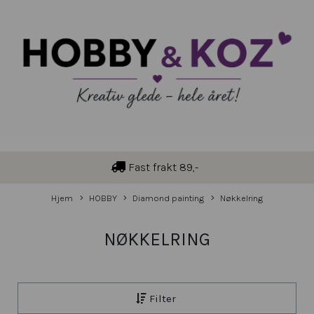
Fast frakt 89,-
Hjem
HOBBY
Diamond painting
Nøkkelring
NØKKELRING
Filter