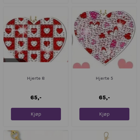
Hjerte 8
Hjerte 5
65,-
65,-
Kjøp
Kjøp