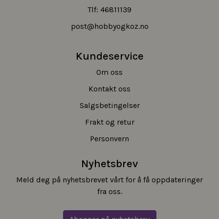
Tlf:
46811139
post@hobbyogkoz.no
Kundeservice
Om oss
Kontakt oss
Salgsbetingelser
Frakt og retur
Personvern
Nyhetsbrev
Meld deg på nyhetsbrevet vårt for å få oppdateringer
fra oss.