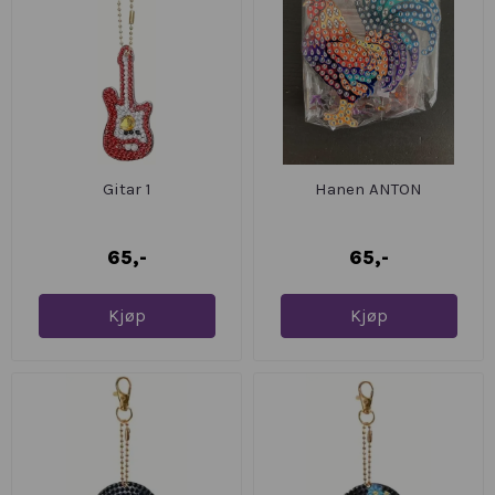
Gitar 1
Hanen ANTON
65,-
65,-
Kjøp
Kjøp