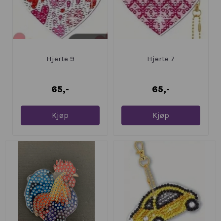
Hjerte 9
Hjerte 7
65,-
65,-
Kjøp
Kjøp