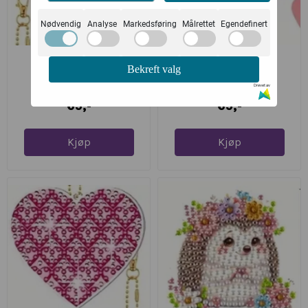
Nødvendig
Analyse
Markedsføring
Målrettet
Egendefinert
Hjerte 10
Hjerte 6
Bekreft valg
Drevet av
65,-
65,-
Kjøp
Kjøp