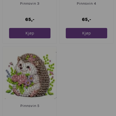
Pinnsvin 3
Pinnsvin 4
65,-
65,-
Kjøp
Kjøp
Pinnsvin 5