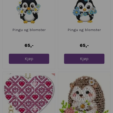
Pingu og blomster
Pingu og blomster
65,-
65,-
Kjøp
Kjøp