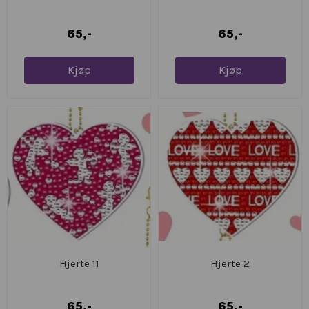
65,-
65,-
Kjøp
Kjøp
Hjerte 11
Hjerte 2
65,-
65,-