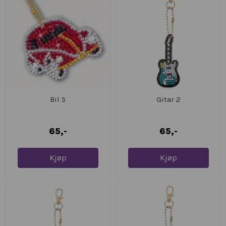
Bil 5
Gitar 2
65,-
65,-
Kjøp
Kjøp