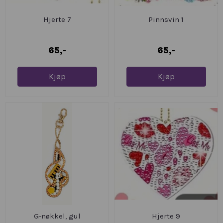
Hjerte 7
Pinnsvin 1
65,-
65,-
Kjøp
Kjøp
G-nøkkel, gul
Hjerte 9