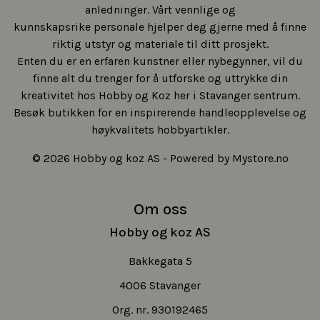
anledninger. Vårt vennlige og
kunnskapsrike personale hjelper deg gjerne med å finne
riktig utstyr og materiale til ditt prosjekt.
Enten du er en erfaren kunstner eller nybegynner, vil du
finne alt du trenger for å utforske og uttrykke din
kreativitet hos Hobby og Koz her i Stavanger sentrum.
Besøk butikken for en inspirerende handleopplevelse og
høykvalitets hobbyartikler.
© 2026 Hobby og koz AS - Powered by
Mystore.no
Om oss
Hobby og koz AS
Bakkegata 5
4006 Stavanger
Org. nr. 930192465