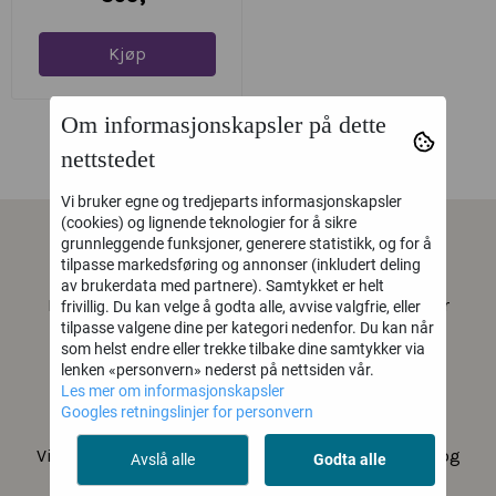
Kjøp
Om informasjonskapsler på dette
nettstedet
Vi bruker egne og tredjeparts informasjonskapsler
(cookies) og lignende teknologier for å sikre
grunnleggende funksjoner, generere statistikk, og for å
Hobby og koz AS
tilpasse markedsføring og annonser (inkludert deling
av brukerdata med partnere). Samtykket er helt
Hobby og Koz er en lokal hobbybutikk i Stavanger
frivillig. Du kan velge å godta alle, avvise valgfrie, eller
tilpasse valgene dine per kategori nedenfor. Du kan når
sentrum som har masse diamond painting, akryl
som helst endre eller trekke tilbake dine samtykker via
/ oljemaling og aquarellmaling, perler og masse
lenken «personvern» nederst på nettsiden vår.
forskjellig til å lage
Les mer om informasjonskapsler
Googles retningslinjer for personvern
dine egne kreasjoner.
Vi tilbyr også ferdige hobby-kits til ulike høytider og
Avslå alle
Godta alle
anledninger. Vårt vennlige og